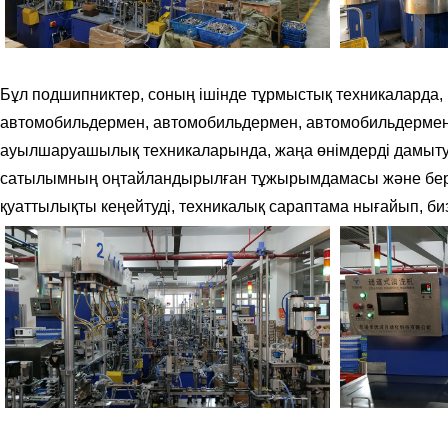
Бұл подшипниктер, соның ішінде тұрмыстық техникаларда
автомобильдермен, автомобильдермен, автомобильдермен
ауылшаруашылық техникаларында, жаңа өнімдерді дамыту к
сатылымның оңтайландырылған тұжырымдамасы және берік б
қуаттылықты кеңейтуді, техникалық сараптама нығайып, биз