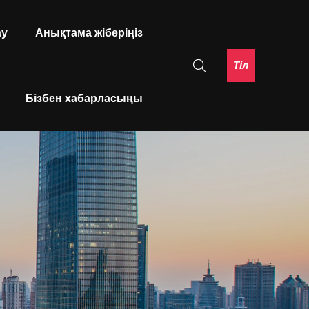
ау
Анықтама жіберіңіз
Тіл
Бізбен хабарласыңы