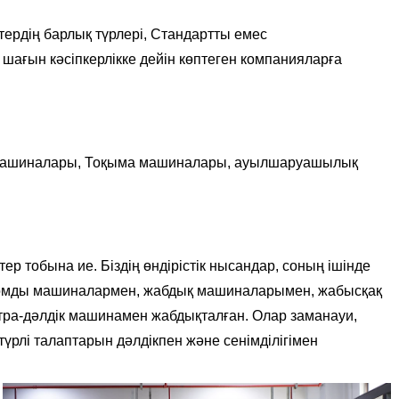
ердің барлық түрлері,
Стандартты емес
 шағын кәсіпкерлікке дейін көптеген компанияларға
машиналары,
Тоқыма машиналары,
ауылшаруашылық
 тобына ие. Біздің өндірістік нысандар, соның ішінде
томды машиналармен, жабдық машиналарымен, жабысқақ
тра-дәлдік машинамен жабдықталған. Олар заманауи,
р түрлі талаптарын дәлдікпен және сенімділігімен