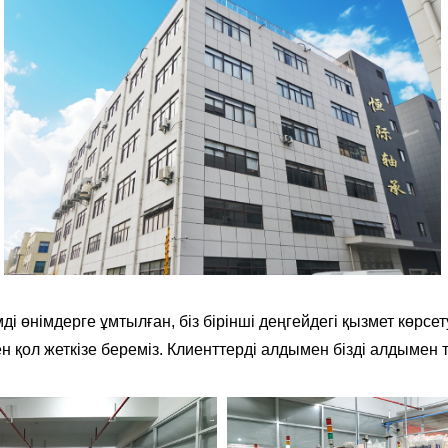
ді өнімдерге ұмтылған, біз бірінші деңгейдегі қызмет көрсет
ол жеткізе береміз. Клиенттерді алдымен бізді алдымен түсі