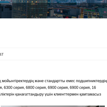
ат
қ мойынтіректердің және стандартты емес подшипниктердің
рия, 6300 серия, 6800 серия, 6900 серия, 6900 серия, 16
іліктерін қанағаттандыру үшін клиенттермен қамтамасыз