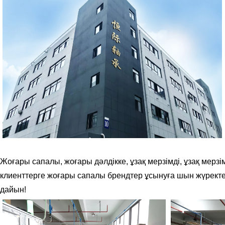
Жоғары сапалы, жоғары дәлдікке, ұзақ мерзімді, ұзақ мерзім
клиенттерге жоғары сапалы брендтер ұсынуға шын жүректен қ
дайын!