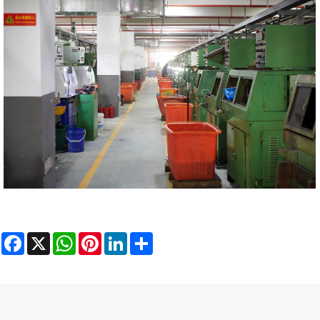
Facebook
X
WhatsApp
Pinterest
LinkedIn
Share