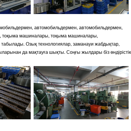
томобильдермен, автомобильдермен, автомобильдермен,
а, тоқыма машиналары, тоқыма машиналары,
 табылады. Озық технологиялар, заманауи жабдықтар,
арынан да мақтауға шықты. Соңғы жылдары біз өндірістік