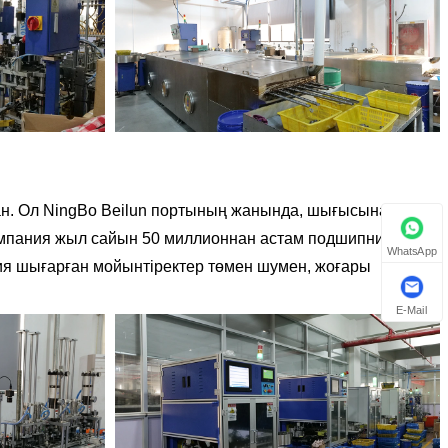
сқан. Ол NingBo Beilun портының жанында, шығысына,
 Компания жыл сайын 50 миллионнан астам подшипниктерге
WhatsApp
ания шығарған мойынтіректер төмен шумен, жоғары
E-Mail