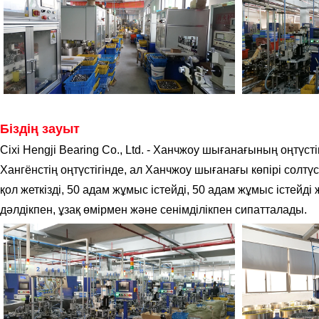
Біздің зауыт
Cixi Hengji Bearing Co., Ltd. - Ханчжоу шығанағының оңтүс
Хангёнстің оңтүстігінде, ал Ханчжоу шығанағы көпірі сол
қол жеткізді, 50 адам жұмыс істейді, 50 адам жұмыс істей
дәлдікпен, ұзақ өмірмен және сенімділікпен сипатталады.