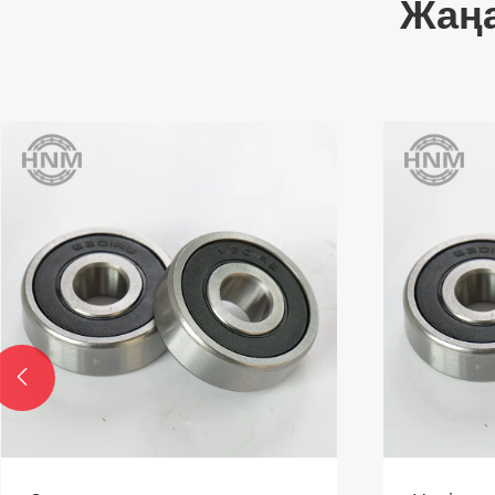
Жаң
