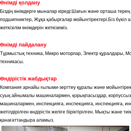
Өнімді қолдану
Біздің өнімдерге мыналар кіреді:
Шағын және орташа терең 
подшипниктер,
Жұқа қабырғалар мойынтіректері.
Біз бүкіл
жеткізілім өнімдерін жеткіземіз.
Өнімді пайдалану
Тұрмыстық техника,
Микро моторлар,
Электр құралдары,
Мо
техникасы.
Өндірістік жабдықтар
Компания арнайы ғылыми-зерттеу құралы және мойынтірек к
суық айнымалы машиналармен, қорықпасыздар, корпуссы
машиналармен, инспекцияға, инспекцияға, инспекцияға, 
жетілдірілген өндірістік желіге біріктірілген. Мықты және т
қанағаттандыра аламыз.