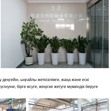
у деңгейін, ыңғайлы жеткізілімге, жаңа және ескі
нуіне, бірге өсуге, жеңіске жетуге мүмкіндік беруге