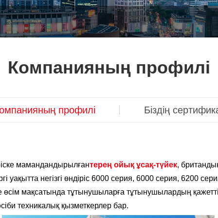
Компанияның профилі
омпанияның профилі
Біздің сертифик
діріске мамандандырылған
терең ойық ұсақ-түйек
, британды
іргі уақытта негізгі өндіріс 6000 серия, 6000 серия, 6200 се
және өсім мақсатында тұтынушыларға тұтынушылардың қажетт
 кәсіби техникалық қызметкерлер бар.