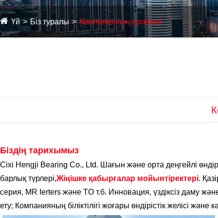
Үй
Біз туралы
Компанияның профилі
К
Біздің тарихымыз
Cixi Hengji Bearing Co., Ltd. Шағын және орта деңгейлі өн
барлық түрлері,
Жіңішке қабырғалар мойынтіректері
. Қаз
серия, MR Ierters және TO т.б. Инновация, үздіксіз даму 
ету; Компанияның біліктілігі жоғары өндірістік желісі және