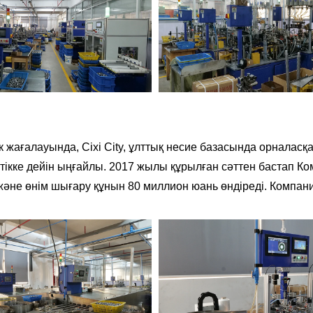
тік жағалауында, Cixi City, ұлттық несие базасында орнала
түстікке дейін ыңғайлы. 2017 жылы құрылған сәттен бастап
ді және өнім шығару құнын 80 миллион юань өндіреді. Комп