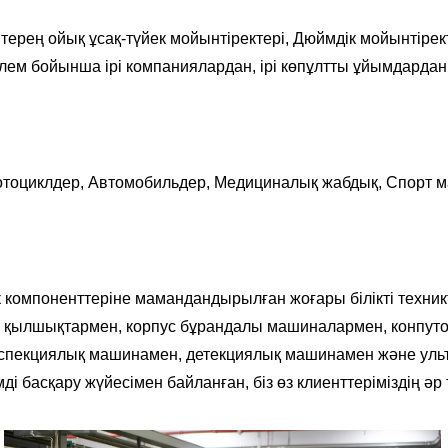
терең ойық ұсақ-түйек мойынтіректері,
Дюймдік мойынтірект
 әлем бойынша ірі компаниялардан, ірі көпұлтты ұйымдардан
тоциклдер,
Автомобильдер,
Медициналық жабдық,
Спорт 
омпоненттеріне мамандандырылған жоғары білікті техниктер
з қылшықтармен, корпус бұрандалы машиналармен, конпу
инспекциялық машинамен, детекциялық машинамен және уль
иімді басқару жүйесімен байланған, біз өз клиенттеріміздің ә