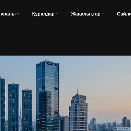
 туралы
Құралдар
Жаңалықтар
Сайл